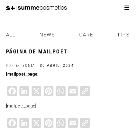
ALL
NEWS
CARE
TIPS
PÁGINA DE MAILPOET
POR
E-TECNIA
|
30 ABRIL, 2024
[mailpoet_page]
Facebook
LinkedIn
X
Pinterest
WhatsApp
Email
Copy
Link
[mailpoet_page]
Facebook
LinkedIn
X
Pinterest
WhatsApp
Email
Copy
Link