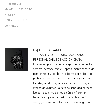
PERFORMME
MyWELLNESS CODE
NICELY
ONLY FOR EYES
SUMMESUN
My[B]CODE ADVANCED
TRATAMIENTO CORPORAL AVANZADO
PERSONALIZABLE DE ACCIÓN DIANA.
Una visión práctica del concepto de tratamiento
corporal personalizable. Especialmente concebido
para prevenir y combatir de forma específica los
problemas corporales más comunes (como la
flacidez, la celulitis, la retención de líquidos, el
exceso de volumen, la falta de densidad dérmica,
las estrías, la mala circulación, etc.) con un
tratamiento personalizado mediante un único
código, que actúa de forma intensiva según las