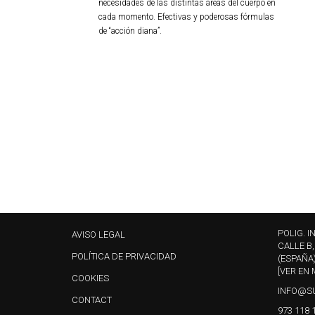
necesidades de las distintas áreas del cuerpo en
cada momento. Efectivas y poderosas fórmulas
de “acción diana”.
POLIG. I
AVISO LEGAL
CALLE B,
POLÍTICA DE PRIVACIDAD
(ESPAÑA
[VER EN 
COOKIES
INFO@S
CONTACT
973 118 