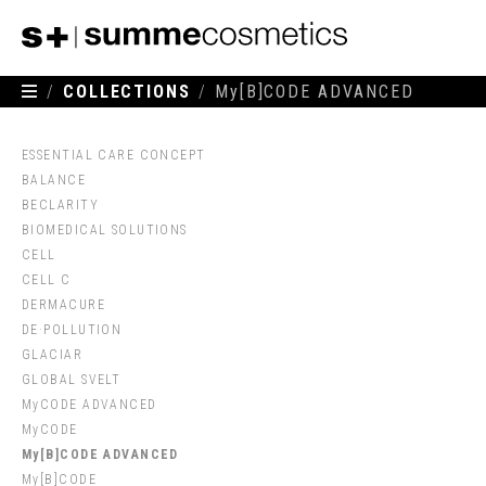
/
COLLECTIONS
/
My[B]CODE ADVANCED
ESSENTIAL CARE CONCEPT
BALANCE
BECLARITY
BIOMEDICAL SOLUTIONS
CELL
CELL C
DERMACURE
DE·POLLUTION
GLACIAR
GLOBAL SVELT
MyCODE ADVANCED
MyCODE
My[B]CODE ADVANCED
My[B]CODE