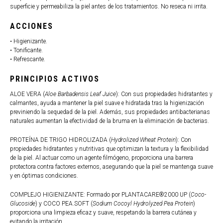
superficie y permeabiliza la piel antes de los tratamientos. No reseca ni irrita.
ACCIONES
• Higienizante.
• Tonificante.
• Refrescante.
PRINCIPIOS ACTIVOS
ALOE VERA (
Aloe Barbadensis Leaf Juice
): Con sus propiedades hidratantes y
calmantes, ayuda a mantener la piel suave e hidratada tras la higienización
previniendo la sequedad de la piel. Además, sus propiedades antibacterianas
naturales aumentan la efectividad de la bruma en la eliminación de bacterias.
PROTEÍNA DE TRIGO HIDROLIZADA (
Hydrolized Wheat Protein
): Con
propiedades hidratantes y nutritivas que optimizan la textura y la flexibilidad
de la piel. Al actuar como un agente filmógeno, proporciona una barrera
protectora contra factores externos, asegurando que la piel se mantenga suave
y en óptimas condiciones.
COMPLEJO HIGIENIZANTE: Formado por PLANTACARE®2000 UP (
Coco-
Glucoside
) y COCO PEA.SOFT (
Sodium Cocoyl Hydrolyzed Pea Protein
)
proporciona una limpieza eficaz y suave, respetando la barrera cutánea y
evitando la irritación.