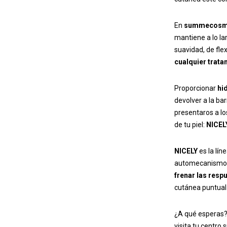
En
summecosm
mantiene a lo la
suavidad, de flex
cualquier trat
Proporcionar
hi
devolver a la ba
presentaros a lo
de tu piel:
NICEL
NICELY
es la lín
automecanismos d
frenar las res
cutánea puntual 
¿A qué esperas
visita tu centro