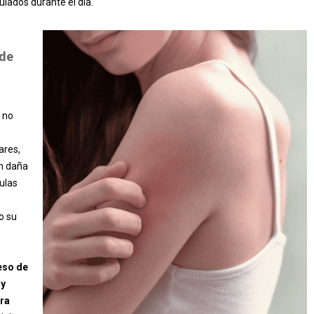
lados durante el día.
de
no
ares,
n daña
ulas
o su
eso de
 y
era