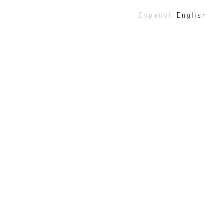
Español
English