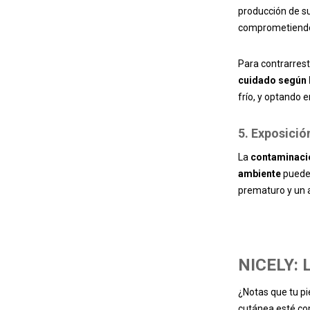
producción de su
comprometiendo 
Para contrarres
cuidado según l
frío, y optando 
5. Exposici
La
contaminació
ambiente
pueden
prematuro y un 
NICELY: L
¿Notas que tu pi
cutánea esté c