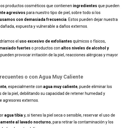
s productos cosméticos que contienen
ingredientes
que pueden
te agresivos
para nuestro tipo de piel, sobre todo si los
usamos con demasiada frecuencia
. Estos pueden dejar nuestra
 dañada, expuesta y vulnerable a daños externos.
ndríamos el
uso excesivo de exfoliantes
químicos o físicos,
masiado fuertes
o productos con
altos niveles de alcohol y
 pueden provocar irritación de la piel, reacciones alérgicas y mayor
.
Frecuentes o con Agua Muy Caliente
ente
, especialmente con
agua muy caliente
, puede eliminar los
s de la piel, debilitando su capacidad de retener humedad y
e agresores externos.
por
agua tibia
y, si tienes la piel seca o sensible, reservar el uso de
lamente al lavado nocturno
, para retirar la contaminación y los