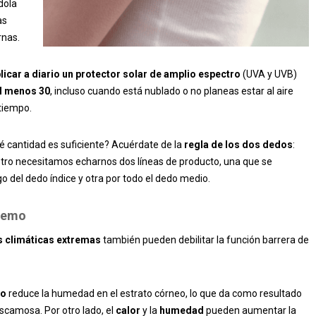
dola
as
rnas.
licar a diario un protector solar de amplio espectro
(UVA y UVB)
l menos 30
, incluso cuando está nublado o no planeas estar al aire
tiempo.
 cantidad es suficiente? Acuérdate de la
regla de los dos dedos
:
ostro necesitamos echarnos dos líneas de producto, una que se
go del dedo índice y otra por todo el dedo medio.
tremo
 climáticas extremas
también pueden debilitar la función barrera de
co
reduce la humedad en el estrato córneo, lo que da como resultado
escamosa. Por otro lado, el
calor
y la
humedad
pueden aumentar la