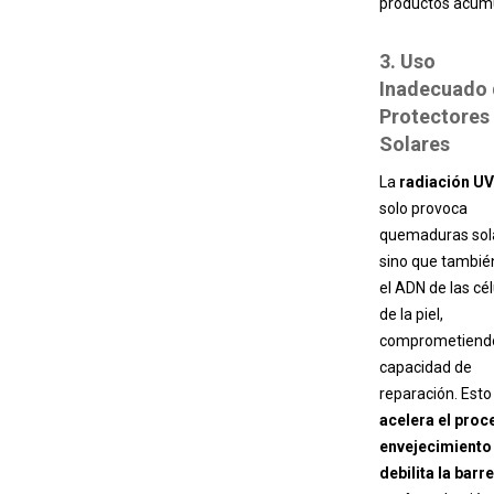
productos acumu
3. Uso
Inadecuado 
Protectores
Solares
La
radiación UV
solo provoca
quemaduras sol
sino que tambié
el ADN de las cél
de la piel,
comprometiend
capacidad de
reparación. Esto
acelera el proc
envejecimiento
debilita la barr