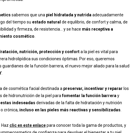
etics
sabemos que una
piel hidratada y nutrida
adecuadamente
rgo del tiempo su
estado natural
de equilibrio, de confort y calma, de
ibilidad y firmeza, de resistencia… y se hace
más receptiva a
amiento cosmético
.
dratación, nutrición, protección y confort
a la piel es vital para
rrera hidrolipídica sus condiciones óptimas. Por eso, queremos
s guardianes de la función barrera, el nuevo mejor aliado para la salud
Y
.
ea de cosmética facial destinada a
preservar, incentivar y reparar
los
e hidronutrición de la piel para
fomentar la función barrera
y
puestas indeseadas
derivadas de la falta de hidratación y nutrición
o crónica,
incluso en las pieles más reactivas y sensibilizadas
.
? Haz
clic en este enlace
para conocer toda la gama de productos, y
 summecosmetics de confianza para devolver el bienestar a tu piel.