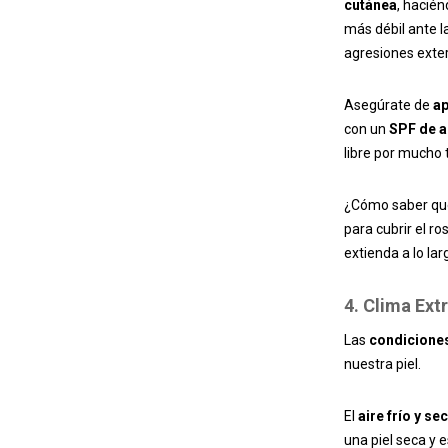
cutánea
, hacién
más débil ante l
agresiones exte
Asegúrate de
ap
con un
SPF de a
libre por mucho 
¿Cómo saber qué
para cubrir el r
extienda a lo lar
4. Clima Ex
Las
condiciones
nuestra piel.
El
aire frío y se
una piel seca y 