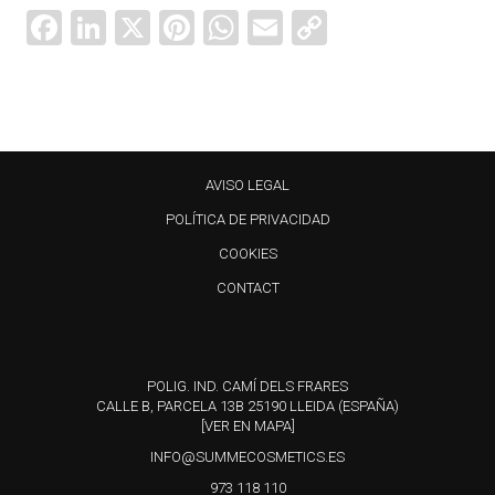
Facebook
LinkedIn
X
Pinterest
WhatsApp
Email
Copy
Link
AVISO LEGAL
POLÍTICA DE PRIVACIDAD
COOKIES
CONTACT
POLIG. IND. CAMÍ DELS FRARES
CALLE B, PARCELA 13B 25190 LLEIDA (ESPAÑA)
[VER EN MAPA]
INFO@SUMMECOSMETICS.ES
973 118 110