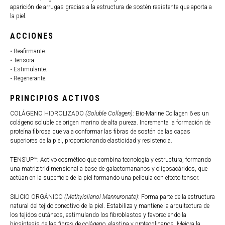
aparición de arrugas gracias a la estructura de sostén resistente que aporta a
la piel.
ACCIONES
• Reafirmante.
• Tensora.
• Estimulante.
• Regenerante.
PRINCIPIOS ACTIVOS
COLÁGENO HIDROLIZADO
(Soluble Collagen)
: Bio-Marine Collagen 6 es un
colágeno soluble de origen marino de alta pureza. Incrementa la formación de
proteína fibrosa que va a conformar las fibras de sostén de las capas
superiores de la piel, proporcionando elasticidad y resistencia.
TENS’UP™: Activo cosmético que combina tecnología y estructura, formando
una matriz tridimensional a base de galactomananos y oligosacáridos, que
actúan en la superficie de la piel formando una película con efecto tensor.
SILICIO ORGÁNICO
(Methylsilanol Mannuronate)
: Forma parte de la estructura
natural del tejido conectivo de la piel. Estabiliza y mantiene la arquitectura de
los tejidos cutáneos, estimulando los fibroblastos y favoreciendo la
biosíntesis de las fibras de colágeno, elastina y proteoglicanos. Mejora la