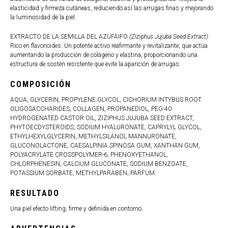
elasticidad y firmeza cutáneas, reduciendo así las arrugas finas y mejorando
la luminosidad de la piel.
EXTRACTO DE LA SEMILLA DEL AZUFAIFO
(Ziziphus Jujuba Seed Extract)
:
Rico en flavonoides. Un potente activo reafirmante y revitalizante, que actúa
aumentando la producción de colágeno y elastina, proporcionando una
estructura de sostén resistente que evite la aparición de arrugas.
COMPOSICIÓN
AQUA, GLYCERIN, PROPYLENE GLYCOL, CICHORIUM INTYBUS ROOT
OLIGOSACCHARIDES, COLLAGEN, PROPANEDIOL, PEG-40
HYDROGENATED CASTOR OIL, ZIZIPHUS JUJUBA SEED EXTRACT,
PHYTOECDYSTEROIDS, SODIUM HYALURONATE, CAPRYLYL GLYCOL,
ETHYLHEXYLGLYCERIN, METHYLSILANOL MANNURONATE,
GLUCONOLACTONE, CAESALPINIA SPINOSA GUM, XANTHAN GUM,
POLYACRYLATE CROSSPOLYMER-6, PHENOXYETHANOL,
CHLORPHENESIN, CALCIUM GLUCONATE, SODIUM BENZOATE,
POTASSIUM SORBATE, METHYLPARABEN, PARFUM.
RESULTADO
Una piel efecto lifting, firme y definida en contorno.