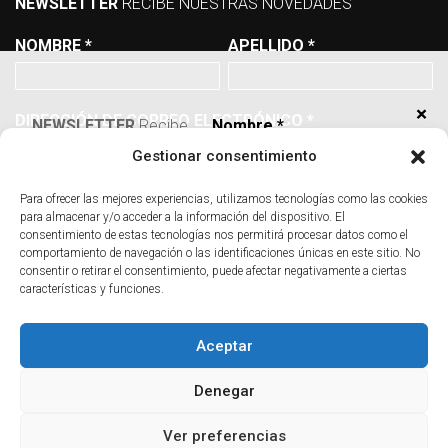
NEWSLETTER
RECIBE NUESTRAS NOVEDADES
NOMBRE
*
APELLIDO
*
×
DIRECCIÓN DE CORREO ELECTRÓNICO
*
NEWSLETTER
Recibe
Nombre
*
nuestras novedades
Gestionar consentimiento
ACEPTO EL AVISO LEGAL I LA POLÍTICA DE
Para ofrecer las mejores experiencias, utilizamos tecnologías como las cookies
Apellido
*
Dirección de correo
PRIVACIDAD
para almacenar y/o acceder a la información del dispositivo. El
electrónico
*
consentimiento de estas tecnologías nos permitirá procesar datos como el
comportamiento de navegación o las identificaciones únicas en este sitio. No
consentir o retirar el consentimiento, puede afectar negativamente a ciertas
características y funciones.
Acepto el Aviso
CONSENTIMIENTO DE SUMMECOSMETICS
Legal i la Política de
Aceptar
Privacidad
Denegar
Consentimiento de
© 2026 Summecosmetics
Summecosmetics
Ver preferencias