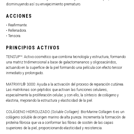
disminuyendo así su envejecimiento prematuro.
ACCIONES
• Reafirmante.
• Rellenadora.
• Tensora.
PRINCIPIOS ACTIVOS
TENS’UP™: Activo cosmético que combina tecnología y estructura, formando
una matriz tridimensional a base de galactomananos y oligosacáridos,
actuando en la superficie de la piel formando una película con efecto tensor
inmediato y prolongado.
MATRIXYL® 3000: Ayuda a la activación del proceso de reparación cutánea.
Las matrikinas son péptidos que activan las funciones celulares,
especialmente la proliferación celular, y con ello, la síntesis de colágeno y
elastina, mejorando la estructura y elasticidad de la piel.
COLÁGENO HIDROLIZADO
(Soluble Collagen)
: Bio-Marine Collagen 6 es un
colágeno soluble de origen marino de alta pureza. Incrementa la formación de
proteína fibrosa que va a conformar las fibras de sostén de las capas
superiores de la piel, proporcionando elasticidad y resistencia.