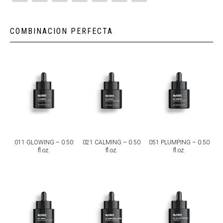
LINK
COMBINACION PERFECTA
011 GLOWING – 0.50
021 CALMING – 0.50
051 PLUMPING – 0.50
fl.oz.
fl.oz.
fl.oz.