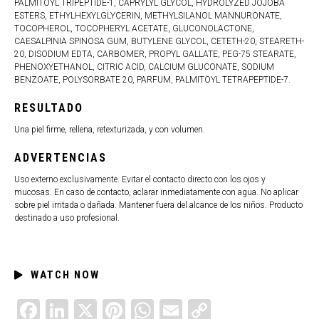
PALMITOYL TRIPEPTIDE-1, CAPRYLYL GLYCOL, HYDROLYZED JOJOBA
ESTERS, ETHYLHEXYLGLYCERIN, METHYLSILANOL MANNURONATE,
TOCOPHEROL, TOCOPHERYL ACETATE, GLUCONOLACTONE,
CAESALPINIA SPINOSA GUM, BUTYLENE GLYCOL, CETETH-20, STEARETH-
20, DISODIUM EDTA, CARBOMER, PROPYL GALLATE, PEG-75 STEARATE,
PHENOXYETHANOL, CITRIC ACID, CALCIUM GLUCONATE, SODIUM
BENZOATE, POLYSORBATE 20, PARFUM, PALMITOYL TETRAPEPTIDE-7.
RESULTADO
Una piel firme, rellena, retexturizada, y con volumen.
ADVERTENCIAS
Uso externo exclusivamente. Evitar el contacto directo con los ojos y
mucosas. En caso de contacto, aclarar inmediatamente con agua. No aplicar
sobre piel irritada o dañada. Mantener fuera del alcance de los niños. Producto
destinado a uso profesional.
WATCH NOW
FACEBOOK
LINKEDIN
X
PINTEREST
WHATSAPP
EMAIL
COPY