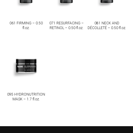
061 FIRMING – 0.50
071 RESURFACING –
081 NECK AND
fl.oz.
RETINOL – 0.50 fl.oz.
DÉCOLLETÉ – 0.50 fl.oz.
095 HYDRONUTRITION
MASK – 1.7 fl.oz.