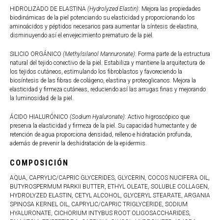
HIDROLIZADO DE ELASTINA
(Hydrolyzed Elastin)
: Mejora las propiedades
biodinámicas de la piel potenciando su elasticidad y proporcionando los
aminoácidos y péptidos necesarios para aumentar la síntesis de elastina,
disminuyendo así el envejecimiento prematuro de la piel.
SILICIO ORGÁNICO
(Methylsilanol Mannuronate)
: Forma parte de la estructura
natural del tejido conectivo de la piel. Estabiliza y mantiene la arquitectura de
los tejidos cutáneos, estimulando los fibroblastos y favoreciendo la
biosíntesis de las fibras de colágeno, elastina y proteoglicanos. Mejora la
elasticidad y firmeza cutáneas, reduciendo así las arrugas finas y mejorando
la luminosidad de la piel.
ÁCIDO HIALURÓNICO
(Sodium Hyaluronate)
: Activo higroscópico que
preserva la elasticidad y firmeza de la piel. Su capacidad humectante y de
retención de agua proporciona densidad, relleno e hidratación profunda,
además de prevenir la deshidratación de la epidermis.
COMPOSICIÓN
AQUA, CAPRYLIC/CAPRIC GLYCERIDES, GLYCERIN, COCOS NUCIFERA OIL,
BUTYROSPERMUM PARKII BUTTER, ETHYL OLEATE, SOLUBLE COLLAGEN,
HYDROLYZED ELASTIN, CETYL ALCOHOL, GLYCERYL STEARATE, ARGANIA
SPINOSA KERNEL OIL, CAPRYLIC/CAPRIC TRIGLYCERIDE, SODIUM
HYALURONATE, CICHORIUM INTYBUS ROOT OLIGOSACCHARIDES,