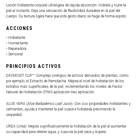
Loción hidratante corporal ultraligera de rápida absorción. Hidrata y nutre la
piel al instante. Deja una sensación de flexibilidad duradera en la piel del
cuerpo. Su textura ligera hace que este gesto diario se haga de forma exprés.
ACCIONES
• Hidratante.
• Humectante.
• Reparadora.
• Sensorial.
PRINCIPIOS ACTIVOS
DAYMOIST CLR™: Complejo sinérgico de activos derivados de plantas, como
por ejemplo, el Extracto de Remolacha. Mejora el nivel de hidratación de los
estratos más superficiales de la piel, incrementando los niveles de Factor
Natural de Hidratación (
FNH
) aplicación tras aplicación.
ALOE VERA (
Aloe Barbadensis Leaf Juice
): Con sus propiedades hidratantes y
calmantes, ayuda a mantener la piel suave e hidratada previniendo la
sequedad.
UREA (
Urea
): Mejora significativamente la hidratación de la piel al aumentar
su capacidad para retener agua, y suaviza la piel seca y áspera.