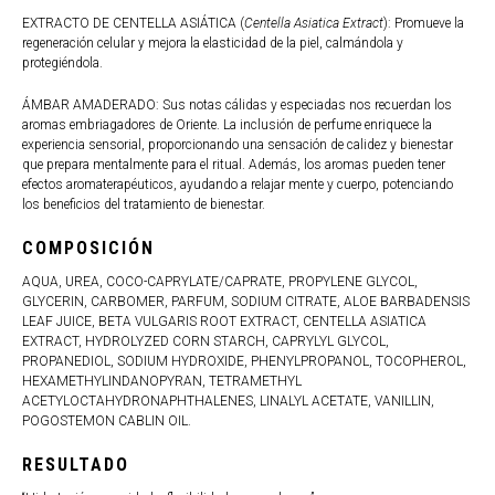
EXTRACTO DE CENTELLA ASIÁTICA (
Centella Asiatica Extract
): Promueve la
regeneración celular y mejora la elasticidad de la piel, calmándola y
protegiéndola.
ÁMBAR AMADERADO: Sus notas cálidas y especiadas nos recuerdan los
aromas embriagadores de Oriente. La inclusión de perfume enriquece la
experiencia sensorial, proporcionando una sensación de calidez y bienestar
que prepara mentalmente para el ritual. Además, los aromas pueden tener
efectos aromaterapéuticos, ayudando a relajar mente y cuerpo, potenciando
los beneficios del tratamiento de bienestar.
COMPOSICIÓN
AQUA, UREA, COCO-CAPRYLATE/CAPRATE, PROPYLENE GLYCOL,
GLYCERIN, CARBOMER, PARFUM, SODIUM CITRATE, ALOE BARBADENSIS
LEAF JUICE, BETA VULGARIS ROOT EXTRACT, CENTELLA ASIATICA
EXTRACT, HYDROLYZED CORN STARCH, CAPRYLYL GLYCOL,
PROPANEDIOL, SODIUM HYDROXIDE, PHENYLPROPANOL, TOCOPHEROL,
HEXAMETHYLINDANOPYRAN, TETRAMETHYL
ACETYLOCTAHYDRONAPHTHALENES, LINALYL ACETATE, VANILLIN,
POGOSTEMON CABLIN OIL.
RESULTADO