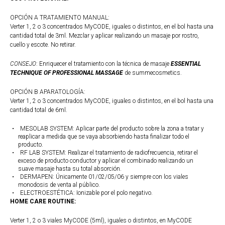
OPCIÓN A TRATAMIENTO MANUAL:
Verter 1, 2 o 3 concentrados MyCODE, iguales o distintos, en el bol hasta una
cantidad total de 3ml. Mezclar y aplicar realizando un masaje por rostro,
cuello y escote. No retirar.
CONSEJO
: Enriquecer el tratamiento con la técnica de masaje
ESSENTIAL
TECHNIQUE OF PROFESSIONAL MASSAGE
de summecosmetics.
OPCIÓN B APARATOLOGÍA:
Verter 1, 2 o 3 concentrados MyCODE, iguales o distintos, en el bol hasta una
cantidad total de 6ml.
MESOLAB SYSTEM: Aplicar parte del producto sobre la zona a tratar y
reaplicar a medida que se vaya absorbiendo hasta finalizar todo el
producto.
RF LAB SYSTEM: Realizar el tratamiento de radiofrecuencia, retirar el
exceso de producto conductor y aplicar el combinado realizando un
suave masaje hasta su total absorción.
DERMAPEN: Únicamente 01/02/05/06 y siempre con los viales
monodosis de venta al público.
ELECTROESTÉTICA: Ionizable por el polo negativo.
HOME CARE ROUTINE:
Verter 1, 2 o 3 viales MyCODE (5ml), iguales o distintos, en MyCODE