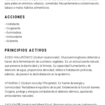
para pieles en entornos urbanos, sometidas frecuentemente a contaminación,
tabaco o malos hábitos alimenticios.
ACCIONES
• Hidratante.
• Oxigenante.
• Iluminadora.
• Antioxidante.
• Aclarante.
PRINCIPIOS ACTIVOS
ÁCIDO HIALURÓNICO (
Sodium Hyaluronate
): Glucosaminoglicano obtenido a
través de la fermentación de sustratos vegetales. Es un estructurante natural,
que preserva la elasticidad y la firmeza. Su capacidad humectante y de
retención de agua, proporciona densidad, relleno e hidratación profunda,
además, de prevenir la deshidratación en la epidermis.
VITAMINA C (
Sodium Ascorbyl Phosphate
): Es fuente de energía y
luminosidad. Restablece el equilibrio de la piel, fortaleciendo la función barrera.
Oxigena, protege y energiza combatiendo el deterioro dérmico, aportando
antioxidantes naturales.
AXOLIGHT® (
Hydrolyzed Wheat Flour
): Principio activo rico en Arabinoxylo-