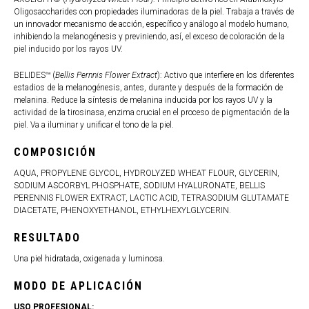
Oligosaccharides con propiedades iluminadoras de la piel. Trabaja a través de
un innovador mecanismo de acción, específico y análogo al modelo humano,
inhibiendo la melanogénesis y previniendo, así, el exceso de coloración de la
piel inducido por los rayos UV.
BELIDES™ (
Bellis Pernnis Flower Extract
): Activo que interfiere en los diferentes
estadios de la melanogénesis, antes, durante y después de la formación de
melanina. Reduce la síntesis de melanina inducida por los rayos UV y la
actividad de la tirosinasa, enzima crucial en el proceso de pigmentación de la
piel. Va a iluminar y unificar el tono de la piel.
COMPOSICIÓN
AQUA, PROPYLENE GLYCOL, HYDROLYZED WHEAT FLOUR, GLYCERIN,
SODIUM ASCORBYL PHOSPHATE, SODIUM HYALURONATE, BELLIS
PERENNIS FLOWER EXTRACT, LACTIC ACID, TETRASODIUM GLUTAMATE
DIACETATE, PHENOXYETHANOL, ETHYLHEXYLGLYCERIN.
RESULTADO
Una piel hidratada, oxigenada y luminosa.
MODO DE APLICACIÓN
USO PROFESIONAL: