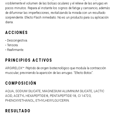
visiblemente el volumen de las bolsas oculares y el relieve de las arrugas en
pocos minutos. Repara al instante los signos de fatiga y cansancio, además
de difuminar las imperfecciones, revitalizando la mirada con un resultado
sorprendente. Efecto Flash inmediato. No es un producto para su aplicación
diaria.
ACCIONES
• Descongestiva.
• Tensora.
• Reafirmante.
PRINCIPIOS ACTIVOS
ARGIRELOX™: Péptido de origen biotecnológico que modula la contracción
muscular, previniendo la aparición de las arrugas. “Efecto Botox”.
COMPOSICIÓN
AQUA, SODIUM SILICATE, MAGNESIUM ALUMINUM SILICATE, LACTIC
ACID, ACETYL HEXAPEPTIDE-8, PENTAPEPTIDE-18, CI 14720,
PHENOXYETHANOL, ETHYLHEXYLGLYCERIN.
RESULTADO