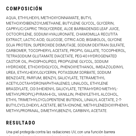
COMPOSICIÓN
AQUA, ETHYLHEXYL METHOXYCINNAMATE, BUTYL
METHOXYDIBENZOYLMETHANE, BUTYLENE GLYCOL, GLYCERIN,
CAPRYLIC/CAPRIC TRIGLYCERIDE, ALOE BARBADENSIS LEAF JUICE,
OCTOCRYLENE, SODIUM HYALURONATE, CHAMOMILLA RECUTITA
EXTRACT, LACTIC ACID, GLUCOSE, CITRIC ACID, BISABOLOL, GLYCINE
SOJA PROTEIN, SUPEROXIDE DISMUTASE, SODIUM DEXTRAN SULFATE,
CARBOMER, TOCOPHERYL ACETATE, PROPYL GALLATE, TOCOPHEROL,
TETRASODIUM GLUTAMATE DIACETATE, PEG-40 HYDROGENATED
CASTOR OIL, PHOSPHOLIPIDS, PROPYLENE GLYCOL, SODIUM
HYDROXIDE, ETHOXYDIGLYCOL, PHENOXYETHANOL, IMIDAZOLIDINYL
UREA, ETHYLHEXYLGLYCERIN, POTASSIUM SORBATE, SODIUM
BENZOATE, PARFUM, BENZYL SALICYLATE, TETRAMETHYL
ACETYLOCTAHYDRONAPHTHALENES, LINALOOL, ETHYLENE
BRASSYLATE, CIS-3-HEXENYL SALICYLATE, TETRAHYDRO-METHYL-
METHYLPROPYL)-PYRAN-4-OL, VANILLIN, PHENYLETHYL ALCOHOL,
ETHYL TRIMETHYLCYCLOPENTENE BUTENOL, LINALYL ACETATE, 2-T-
BUTYLCYCLOHEXYL ACETATE, BETA-IONONE, METHYLENEDIOXYPHENYL
METHYLPROPANAL, DIMETHYLBENZYL CARBINYL ACETATE.
RESULTADO
Una piel protegida contra las radiaciones UV, con una función barrera