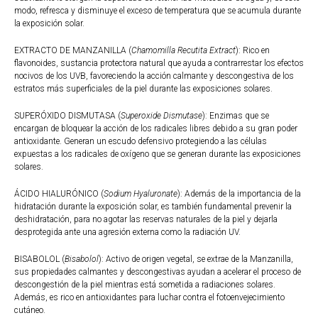
modo, refresca y disminuye el exceso de temperatura que se acumula durante
la exposición solar.
EXTRACTO DE MANZANILLA (
Chamomilla Recutita Extract
): Rico en
flavonoides, sustancia protectora natural que ayuda a contrarrestar los efectos
nocivos de los UVB, favoreciendo la acción calmante y descongestiva de los
estratos más superficiales de la piel durante las exposiciones solares.
SUPERÓXIDO DISMUTASA (
Superoxide Dismutase
): Enzimas que se
encargan de bloquear la acción de los radicales libres debido a su gran poder
antioxidante. Generan un escudo defensivo protegiendo a las células
expuestas a los radicales de oxígeno que se generan durante las exposiciones
solares.
ÁCIDO HIALURÓNICO (
Sodium Hyaluronate
): Además de la importancia de la
hidratación durante la exposición solar, es también fundamental prevenir la
deshidratación, para no agotar las reservas naturales de la piel y dejarla
desprotegida ante una agresión externa como la radiación UV.
BISABOLOL (
Bisabolol
): Activo de origen vegetal, se extrae de la Manzanilla,
sus propiedades calmantes y descongestivas ayudan a acelerar el proceso de
descongestión de la piel mientras está sometida a radiaciones solares.
Además, es rico en antioxidantes para luchar contra el fotoenvejecimiento
cutáneo.