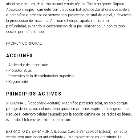
atractivo y seguro, de forma natural y más rápida. Tacto no graso. Rápida
Absorción. Específicamente formulado con Extracto de Zanahoria que acelera
e intensifica el proceso de bronceado y protección natural de la piel, al favorecer
la producción de melanina. Al mismo tiempo, aporta nutrición en
profundidad, evitando la descamación de la piel, alargando un bonito tono
dorado por más tiempo.
FACIAL Y CORPORAL
ACCIONES
• Acelerador del bronceado.
• Protector Solar.
• Preventivo de la deshidratación superficial.
• Regenerante.
PRINCIPIOS ACTIVOS
VITAMINA E (
Tocopheryl Acetate
): Magnifico protector solar, no sólo porque
protege de los rayos solares, sino que además tiene propiedades regenerantes.
Reduce el deterioro celular causado por la acción dañina de los radicales libres,
evitando el fotoenvejecimiento prematuro.
EXTRACTO DE ZANAHORIA (
Daucus Carota Sativa Root Extract
): Extracto
vegetal con gran poder antioxidante y un alto contenido en vitaminas. La