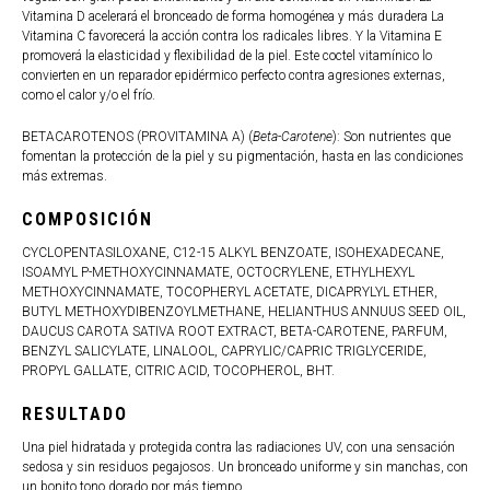
Vitamina D acelerará el bronceado de forma homogénea y más duradera La
Vitamina C favorecerá la acción contra los radicales libres. Y la Vitamina E
promoverá la elasticidad y flexibilidad de la piel. Este coctel vitamínico lo
convierten en un reparador epidérmico perfecto contra agresiones externas,
como el calor y/o el frío.
BETACAROTENOS (PROVITAMINA A) (
Beta-Carotene
): Son nutrientes que
fomentan la protección de la piel y su pigmentación, hasta en las condiciones
más extremas.
COMPOSICIÓN
CYCLOPENTASILOXANE, C12-15 ALKYL BENZOATE, ISOHEXADECANE,
ISOAMYL P-METHOXYCINNAMATE, OCTOCRYLENE, ETHYLHEXYL
METHOXYCINNAMATE, TOCOPHERYL ACETATE, DICAPRYLYL ETHER,
BUTYL METHOXYDIBENZOYLMETHANE, HELIANTHUS ANNUUS SEED OIL,
DAUCUS CAROTA SATIVA ROOT EXTRACT, BETA-CAROTENE, PARFUM,
BENZYL SALICYLATE, LINALOOL, CAPRYLIC/CAPRIC TRIGLYCERIDE,
PROPYL GALLATE, CITRIC ACID, TOCOPHEROL, BHT.
RESULTADO
Una piel hidratada y protegida contra las radiaciones UV, con una sensación
sedosa y sin residuos pegajosos. Un bronceado uniforme y sin manchas, con
un bonito tono dorado por más tiempo.