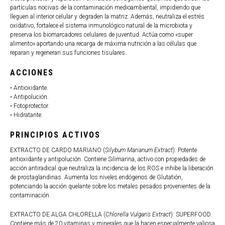
partículas nocivas de la contaminación medioambiental, impidiendo que
lleguen al interior celular y degraden la matriz. Además, neutraliza el estrés
oxidativo, fortalece el sistema inmunológico natural de la microbiota y
preserva los biomarcadores celulares de juventud. Actúa como «super
alimento» aportando una recarga de máxima nutrición a las células que
reparan y regeneran sus funciones tisulares.
ACCIONES
• Antioxidante.
• Antipolución.
• Fotoprotector.
• Hidratante.
PRINCIPIOS ACTIVOS
EXTRACTO DE CARDO MARIANO (
Silybum Marianum Extract
): Potente
antioxidante y antipolución. Contiene Silimarina, activo con propiedades de
acción antiradical que neutraliza la incidencia de los ROS e inhibe la liberación
de prostaglandinas. Aumenta los niveles endógenos de Glutatión,
potenciando la acción quelante sobre los metales pesados provenientes de la
contaminación.
EXTRACTO DE ALGA CHLORELLA (
Chlorella Vulgaris Extract
): SUPERFOOD.
Contiene más de 20 vitaminas y minerales que la hacen especialmente valiosa