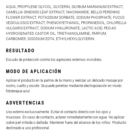
AQUA, PROPYLENE GLYCOL, GLYCERIN, SILYBUM MARIANUM EXTRACT,
CAMELLIA SINENSIS LEAF EXTRACT, NIACINAMIDE, BELLIS PERENNIS
FLOWER EXTRACT, POTASSIUM SORBATE, SODIUM PHOSPHATE, FUCUS
VESICULOSUS EXTRACT, PHENOXYETHANOL, PROPANEDIOL, CHLORELLA
VULGARIS EXTRACT, SODIUM HYALURONATE, LACTIC ACID, PEG-40
HYDROGENATED CASTOR OIL, TRIETHANOLAMINE, PARFUM,
CARBOMER, DISODIUM EDTA, ETHYLHEXYLGLYCERIN.
RESULTADO
Escudo de protección contra los agresores externos invisibles.
MODO DE APLICACIÓN
Aplicar el producto en la palma de la mano y realizar un delicado masaje por
rostro, cuello y escote. Se puede penetrar mediante electroporación en modo
fototerapia azul.
ADVERTENCIAS
Uso externo exclusivamente. Evitar el contacto directo con los ojos
y
mucosas
. En caso de contacto, aclarar inmediatamente con agua. No aplicar
sobre piel irritada o dañada. Mantener fuera del alcance de los niños.
Producto
destinado a uso profesional.