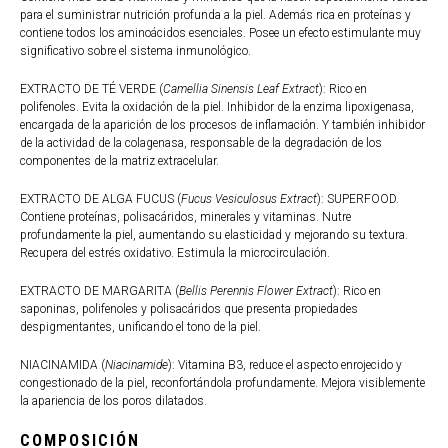
para el suministrar nutrición profunda a la piel. Además rica en proteínas y
contiene todos los aminoácidos esenciales. Posee un efecto estimulante muy
significativo sobre el sistema inmunológico.
EXTRACTO DE TÉ VERDE (
Camellia Sinensis Leaf Extract
): Rico en
polifenoles. Evita la oxidación de la piel. Inhibidor de la enzima lipoxigenasa,
encargada de la aparición de los procesos de inflamación. Y también inhibidor
de la actividad de la colagenasa, responsable de la degradación de los
componentes de la matriz extracelular.
EXTRACTO DE ALGA FUCUS (
Fucus Vesiculosus Extract
): SUPERFOOD.
Contiene proteínas, polisacáridos, minerales y vitaminas. Nutre
profundamente la piel, aumentando su elasticidad y mejorando su textura.
Recupera del estrés oxidativo. Estimula la microcirculación.
EXTRACTO DE MARGARITA (
Bellis Perennis Flower Extract
): Rico en
saponinas, polifenoles y polisacáridos que presenta propiedades
despigmentantes, unificando el tono de la piel.
NIACINAMIDA (
Niacinamide
): Vitamina B3, reduce el aspecto enrojecido y
congestionado de la piel, reconfortándola profundamente. Mejora visiblemente
la apariencia de los poros dilatados.
COMPOSICIÓN