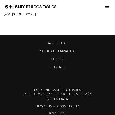
NEWSLETTER
[wysija_form id=»1″]
AVISO LEGAL
POLÍTICA DE PRIVACIDAD
COOKIES
CONTACT
POLIG. IND. CAMÍ DELS FRARES
CALLE B, PARCELA 13B 25190 LLEIDA (ESPAÑA)
[VER EN MAPA]
INFO@SUMMECOSMETICS.ES
973 118 110