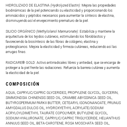
HIDROLIZADO DE ELASTINA
(Hydrolyzed Elastin)
: Mejora las propiedades
biodinámicas de la piel potenciando su elasticidad y proporcionando los
aminoácidos y péptidos necesarios para aumentar la síntesis de elastina,
disminuyendo así el envejecimiento prematuro de la piel.
SILICIO ORGÁNICO
(Methylsilanol Mannuronate)
: Estabiliza y mantiene la
arquitectura de los tejidos cutáneos, estimulando los fibroblastos y
favoreciendo la biosíntesis de las fibras de colágeno, elastina y
proteoglicanos. Mejora la elasticidad y firmeza cutáneas, reduciendo así las
arrugas finas.
RADICARE® GOLD: Activo antirradicales libres y antiedad, que se encarga de
proteger a la piel frente las radiaciones. Refuerza la barrera cutánea y aumenta
la elasticidad de la piel.
COMPOSICIÓN
AQUA, CAPRYLIC/CAPRIC GLYCERIDES, PROPYLENE GLYCOL, GLYCERIN,
SIMMONDSIA CHINENSIS SEED OIL, CRAMBE ABYSSINICA SEED OIL,
BUTYROSPERMUM PARKII BUTTER, CETEARYL ISONONANOATE, PRUNUS
AMYGDALUS DULCIS OIL, HYDROXYETHYL ACRYLATE/SODIUM
ACRYLOYLDIMETHYL TAURATE COPOLYMER, BUTYLENE GLYCOL,
SODIUM HYALURONATE, CAPRYLIC/CAPRIC TRIGLYCERIDE, HELIANTHUS
ANNUUS SEED OIL, BETA-CAROTENE, ROSA MOSCHATA SEED OIL,