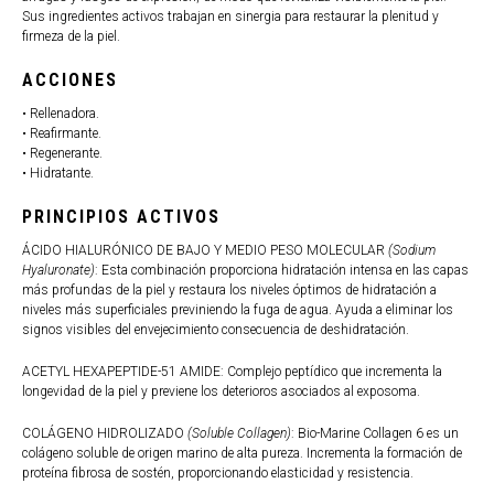
Sus ingredientes activos trabajan en sinergia para restaurar la plenitud y
firmeza de la piel.
ACCIONES
• Rellenadora.
• Reafirmante.
• Regenerante.
• Hidratante.
PRINCIPIOS ACTIVOS
ÁCIDO HIALURÓNICO DE BAJO Y MEDIO PESO MOLECULAR
(Sodium
Hyaluronate)
: Esta combinación proporciona hidratación intensa en las capas
más profundas de la piel y restaura los niveles óptimos de hidratación a
niveles más superficiales previniendo la fuga de agua. Ayuda a eliminar los
signos visibles del envejecimiento consecuencia de deshidratación.
ACETYL HEXAPEPTIDE-51 AMIDE: Complejo peptídico que incrementa la
longevidad de la piel y previene los deterioros asociados al exposoma.
COLÁGENO HIDROLIZADO
(Soluble Collagen)
: Bio-Marine Collagen 6 es un
colágeno soluble de origen marino de alta pureza. Incrementa la formación de
proteína fibrosa de sostén, proporcionando elasticidad y resistencia.