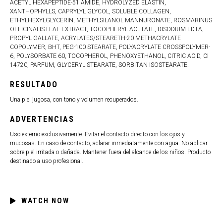
ACETYL HEXAPEPTIDE-51 AMIDE, HYDROLYZED ELASTIN,
XANTHOPHYLLS, CAPRYLYL GLYCOL, SOLUBLE COLLAGEN,
ETHYLHEXYLGLYCERIN, METHYLSILANOL MANNURONATE, ROSMARINUS
OFFICINALIS LEAF EXTRACT, TOCOPHERYL ACETATE, DISODIUM EDTA,
PROPYL GALLATE, ACRYLATES/STEARETH-20 METHACRYLATE
COPOLYMER, BHT, PEG-100 STEARATE, POLYACRYLATE CROSSPOLYMER-
6, POLYSORBATE 60, TOCOPHEROL, PHENOXYETHANOL, CITRIC ACID, CI
14720, PARFUM, GLYCERYL STEARATE, SORBITAN ISOSTEARATE.
RESULTADO
Una piel jugosa, con tono y volumen recuperados.
ADVERTENCIAS
Uso externo exclusivamente. Evitar el contacto directo con los ojos y
mucosas. En caso de contacto, aclarar inmediatamente con agua. No aplicar
sobre piel irritada o dañada. Mantener fuera del alcance de los niños. Producto
destinado a uso profesional.
WATCH NOW