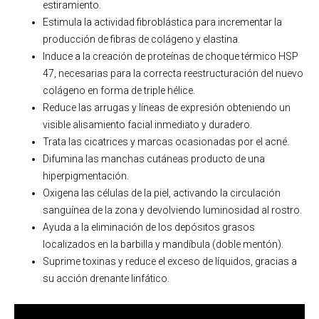
estiramiento.
Estimula la actividad fibroblástica para incrementar la
producción de fibras de colágeno y elastina.
Induce a la creación de proteínas de choque térmico HSP
47, necesarias para la correcta reestructuración del nuevo
colágeno en forma de triple hélice.
Reduce las arrugas y líneas de expresión obteniendo un
visible alisamiento facial inmediato y duradero.
Trata las cicatrices y marcas ocasionadas por el acné.
Difumina las manchas cutáneas producto de una
hiperpigmentación.
Oxigena las células de la piel, activando la circulación
sanguínea de la zona y devolviendo luminosidad al rostro.
Ayuda a la eliminación de los depósitos grasos
localizados en la barbilla y mandíbula (doble mentón).
Suprime toxinas y reduce el exceso de líquidos, gracias a
su acción drenante linfático.